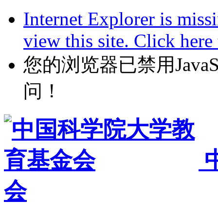
Internet Explorer is miss
view this site. Click her
您的浏览器已禁用JavaScr
问！
会