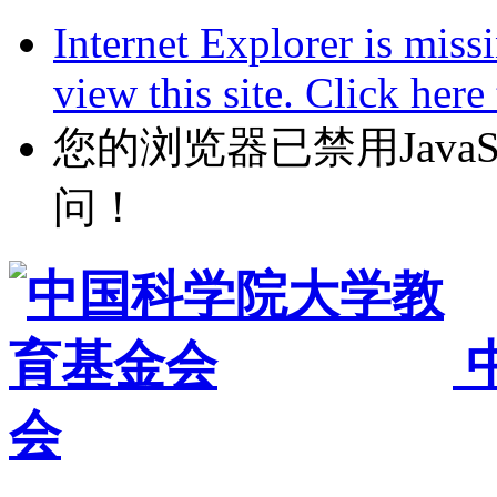
Internet Explorer is miss
view this site. Click her
您的浏览器已禁用JavaScr
问！
会