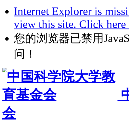
Internet Explorer is miss
view this site. Click her
您的浏览器已禁用JavaScr
问！
会