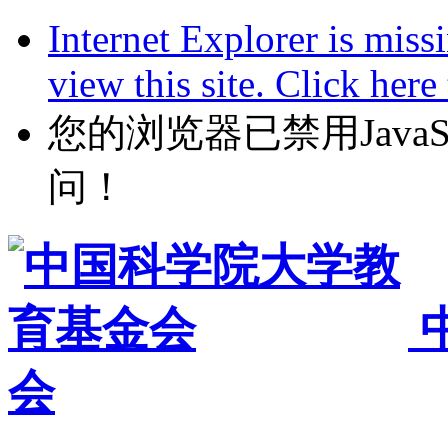
Internet Explorer is miss
view this site. Click her
您的浏览器已禁用JavaScr
问！
会