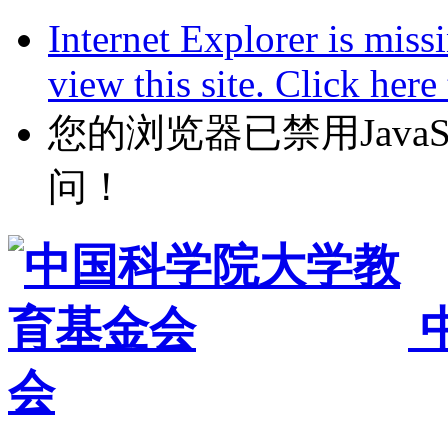
Internet Explorer is miss
view this site. Click her
您的浏览器已禁用JavaScr
问！
会