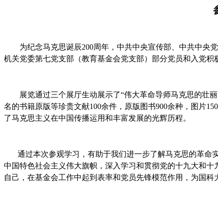
为纪念马克思诞辰
200
周年，中共中央宣传部、中共中央党
机关党委第七党支部（教育基金会党支部）部分党员和入党积
展览通过三个展厅生动展示了
“
伟大革命导师马克思的壮丽
名的书籍原版等珍贵文献
100
余件，原版图书
900
余种，图片
150
了马克思主义在中国传播运用和丰富发展的光辉历程。
通过本次参观学习，有助于我们进一步了解马克思的革命
中国特色社会主义伟大旗帜，深入学习和贯彻党的十九大和十
自己，在基金会工作中
起到表率和党员先锋模范作用，为国科