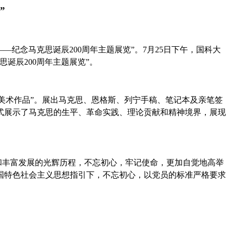
”
——
纪念马克思诞辰
200
周年主题展览
”
。
7
月
25
日下午，国科大
思诞辰
200
周年主题展览
”
。
美术作品
”
。展出马克思、恩格斯、列宁手稿、笔记本及亲笔签
式展示了马克思的生平、革命实践、理论贡献和精神境界，展现
和丰富发展的光辉历程，不忘初心，牢记使命，更加自觉地高举
国特色社会主义思想指引下，不忘初心，以党员的标准严格要求