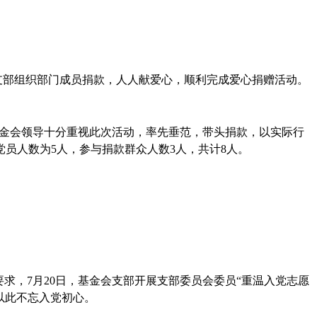
支部组织部门成员捐款，人人献爱心，顺利完成爱心捐赠活动。
金会领导十分重视此次活动，率先垂范，带头捐款，以实际行
党员人数为
5
人，参与捐款群众人数
3
人，共计
8
人。
要求，
7
月
20
日，基金会支部开展支部委员会委员
“
重温入党志愿
以此不忘入党初心。