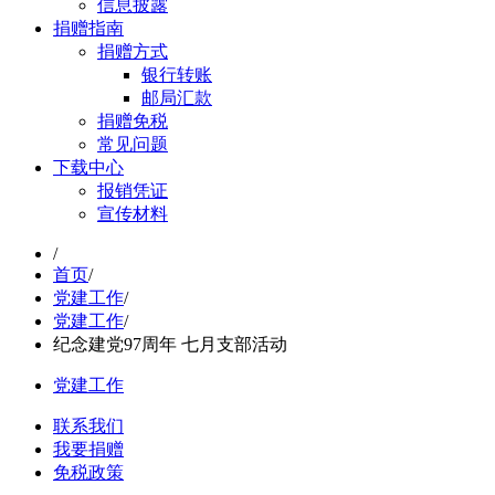
信息披露
捐赠指南
捐赠方式
银行转账
邮局汇款
捐赠免税
常见问题
下载中心
报销凭证
宣传材料
/
首页
/
党建工作
/
党建工作
/
纪念建党97周年 七月支部活动
党建工作
联系我们
我要捐赠
免税政策