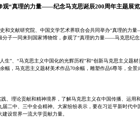
参观“真理的力量——纪念马克思诞辰200周年主题展览
史和文献研究院、中国文学艺术界联合会共同举办
“
真理的力量
极分子一同来到国家博物馆，参观了
“
真理的力量
——
马克思纪念
人生
”
、
“
马克思主义中国化的光辉历程
”
和
“
创新马克思主义题材
余幅，马克思主义题材美术作品
70
余幅，雕塑作品
6
尊等，全景
实践、理论贡献和精神境界，了解马克思主义在中国传播、运用
九届二中、三中全会精神。大家纷纷表示，要在习近平新时代中
大建设世界一流大学贡献力量。