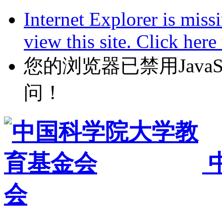
Internet Explorer is miss
view this site. Click her
您的浏览器已禁用JavaScr
问！
会